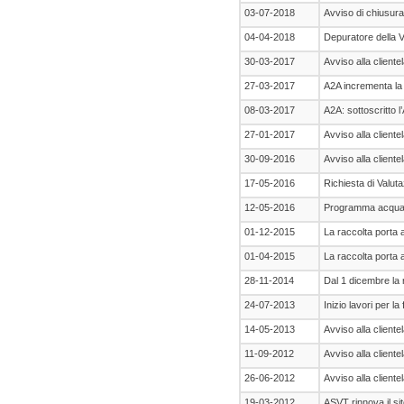
03-07-2018
Avviso di chiusura
04-04-2018
Depuratore della 
30-03-2017
Avviso alla cliente
27-03-2017
A2A incrementa la
08-03-2017
A2A: sottoscritto 
27-01-2017
Avviso alla cliente
30-09-2016
Avviso alla cliente
17-05-2016
Richiesta di Valuta
12-05-2016
Programma acqua 
01-12-2015
La raccolta porta 
01-04-2015
La raccolta porta a
28-11-2014
Dal 1 dicembre la 
24-07-2013
Inizio lavori per 
14-05-2013
Avviso alla cliente
11-09-2012
Avviso alla cliente
26-06-2012
Avviso alla cliente
19-03-2012
ASVT rinnova il si