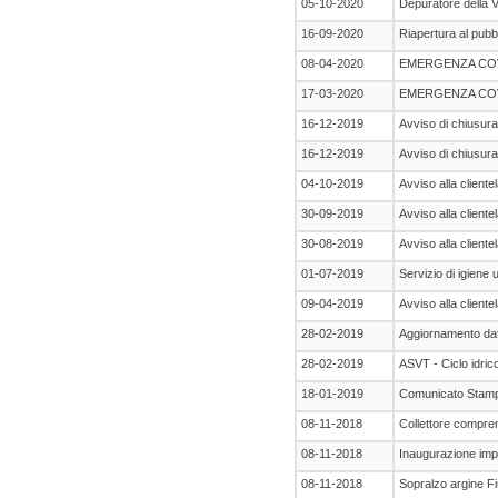
05-10-2020
Depuratore della V
16-09-2020
Riapertura al pubbl
08-04-2020
EMERGENZA COV
17-03-2020
EMERGENZA COV
16-12-2019
Avviso di chiusura 
16-12-2019
Avviso di chiusura 
04-10-2019
Avviso alla cliente
30-09-2019
Avviso alla cliente
30-08-2019
Avviso alla cliente
01-07-2019
Servizio di igiene
09-04-2019
Avviso alla cliente
28-02-2019
Aggiornamento dati f
28-02-2019
ASVT - Ciclo idrico
18-01-2019
Comunicato Stam
08-11-2018
Collettore compren
08-11-2018
Inaugurazione impi
08-11-2018
Sopralzo argine F