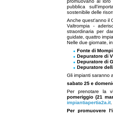
promuovano al loro in
pubblica sull’impo
sostenibile delle risor
Anche quest’anno il G
Valtrompia - aderis
straordinaria per dar
guidate, quattro impian
Nelle due giornate, inf
Fonte di Momp
Depuratore di V
Depuratore di 
Depuratore dell
Gli impianti saranno a
sabato 25 e domenica
Per prenotare la v
pomeriggio (21 mar
impiantiapertia2a.it
.
Per promuovere l’i