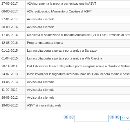
27-03-2017
A2A incrementa la propria partecipazione in ASVT
08-03-2017
A2A: sottoscritto l’Aumento di Capitale di ASVT
27-01-2017
Avviso alla clientela
30-09-2016
Avviso alla clientela
17-05-2016
Richiesta di Valutazione di Impatto Ambientale (V.I.A.) alla Provincia di Bre
12-05-2016
Programma acqua sicura
01-12-2015
La raccolta porta a porta a porta arriva a Sarezzo
01-04-2015
La raccolta porta a porta a porta arriva a Villa Carcina
28-11-2014
Dal 1 dicembre la raccolta porta a porta integrale arriva a Gardone Valtro
24-07-2013
Inizio lavori per la fognatura intercomunale dei Comuni della media e bas
14-05-2013
Avviso alla clientela
11-09-2012
Avviso alla clientela
26-06-2012
Avviso alla clientela
19-03-2012
ASVT rinnova il sito web