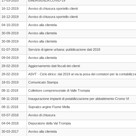
17-03-2020
EMERGENZA COVID-19
16-12-2019
Avviso di chiusura sportello clienti
16-12-2019
Avviso di chiusura sportello clienti
04-10-2019
Avviso alla clientela
30-09-2019
Avviso alla clientela
30-08-2019
Avviso alla clientela
01-07-2019
Servizio di igiene urbana: pubblicazione dati 2018
09-04-2019
Avviso alla clientela
28-02-2019
Aggiornamento dati fiscali dei clienti
28-02-2019
ASVT - Ciclo idrico: dal 2019 al via la posa dei contatori per la contabilizz
18-01-2019
Comunicato Stampa
08-11-2018
Collettore comprensoriale di Valle Trompia
08-11-2018
Inaugurazione impianti di potabilizzazione per abbattimento Cromo VI
08-11-2018
Sopralzo argine Fiume Mella
03-07-2018
Avviso di chiusura
04-04-2018
Depuratore della Val Trompia
30-03-2017
Avviso alla clientela