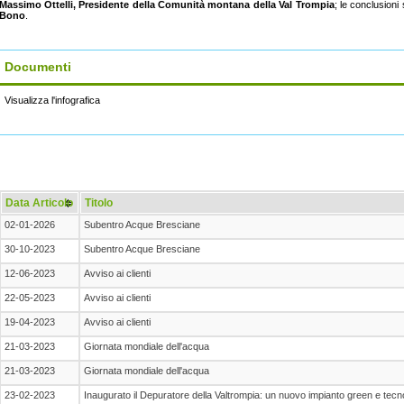
Massimo Ottelli, Presidente della Comunità montana della Val Trompia
; le conclusioni
Bono
.
Documenti
Visualizza l'infografica
Data Articolo
Titolo
02-01-2026
Subentro Acque Bresciane
30-10-2023
Subentro Acque Bresciane
12-06-2023
Avviso ai clienti
22-05-2023
Avviso ai clienti
19-04-2023
Avviso ai clienti
21-03-2023
Giornata mondiale dell'acqua
21-03-2023
Giornata mondiale dell'acqua
23-02-2023
Inaugurato il Depuratore della Valtrompia: un nuovo impianto green e tecn