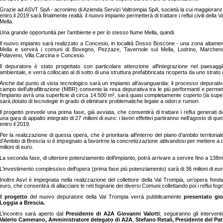
Grazie ad ASVT SpA - acronimo di Azienda Servizi Valtrompia SpA, società la cui maggioranza d
entro il 2019 sarà finalmente realtà: il nuovo impianto permetterà di trattare i reflui civili dell
Mella.
Una grande opportunità per l’ambiente e per lo stesso fiume Mella, quindi.
Il nuovo impianto sarà realizzato a Concesio, in località Dosso Boscone - una zona altament
Mella e servirà i comuni di Bovegno, Pezzaze, Tavernole sul Mella, Lodrino, Marche
Polaveno, Villa Carcina e Concesio.
Il depuratore è stato progettato con particolare attenzione all'integrazione nel paesaggi
ambientale, e verrà collocato al di sotto di una struttura prefabbricata ricoperta da uno strato 
Anche dal punto di vista tecnologico sarà un impianto all’avanguardia: il processo depura
campo dell’ultrafiltrazione (MBR) consente la resa depurativa tra le più performanti e perme
l’impianto avrà una superficie di circa 14.500 m², sarà quasi completamente coperto (la superf
sarà dotato di tecnologie in grado di eliminare problematiche legate a odori e rumori.
Il progetto prevede una prima fase, già avviata, che consentirà di trattare i reflui generati 
una gara di appalto integrato di 27 milioni di euro: i lavori effettivi partiranno nell’agosto di 
entro il 2019.
Per la realizzazione di questa opera, che è prioritaria all’interno del piano d’ambito territoria
d’Ambito di Brescia si è impegnato a favorirne la concretizzazione attivandosi per mettere a 
milioni di euro.
La seconda fase, di ulteriore potenziamento dell’impianto, potrà arrivare a servire fino a 138mil
L'investimento complessivo dell'opera (prima fase più potenziamento) sarà di 36 milioni di eur
Inoltre Asvt è impegnata nella realizzazione del collettore della Val Trompia, un'opera fond
euro, che consentirà di allacciare le reti fognarie dei diversi Comuni collettando poi i reflui fo
Il
progetto
del nuovo depuratore della Val Trompia verrà pubblicamente
presentato gio
Loggia a Brescia.
L’incontro sarà aperto dal
Presidente di A2A Giovanni Valotti
; seguiranno gli intervent
Valerio Camerano, Amministratore delegato di A2A
,
Stefano Retali, Presidente del Pa