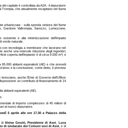
el capitale è controllata da A2A - il depuratore
a Val Trompia, che attualmente recapitano nel fiume
e urbanizzata - sulla sponda sinistra del fiume
no, Gardone Valtrompia, Sarezzo, Lumezzane,
o esistente e alla minimizzazione dell'impatto
di verde naturale.
tivo con tecnologia a membrane che lavorano nel
tte anche una notevole riduzione degli ingombri;
icie coperta dell'impianto è di circa 9.000 m²) e
da 85.000 abitanti equivalenti (AE) e che prevedi
quest’anno e la conclusione, come detto, è prevista
le bresciano, anche l’Ente di Governo dell’Ufficio
disposizione un contributo di finanziamento di 14
a abitanti equivalenti (AE).
o.
amentale di importo complessivo di 45 milioni di
gnari al nuovo depuratore.
vedì 5 aprile alle ore 17.30 a Palazzo della
i di
Alvise Gnutti, Presidente di Asvt
,
Luca
tto di sindacato dei Comuni soci di Asvt
, e di