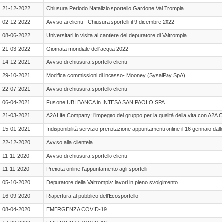
21-12-2022
Chiusura Periodo Natalizio sportello Gardone Val Trompia
02-12-2022
Avviso ai clienti - Chiusura sportelli il 9 dicembre 2022
08-06-2022
Universitari in visita al cantiere del depuratore di Valtrompia
21-03-2022
Giornata mondiale dell'acqua 2022
14-12-2021
Avviso di chiusura sportello clienti
29-10-2021
Modifica commissioni di incasso- Mooney (SysalPay SpA)
22-07-2021
Avviso di chiusura sportello clienti
06-04-2021
Fusione UBI BANCA in INTESA SAN PAOLO SPA
21-03-2021
A2A Life Company: l’impegno del gruppo per la qualità della vita con A2A C
15-01-2021
Indisponibilità servizio prenotazione appuntamenti online il 16 gennaio dall
22-12-2020
Avviso alla clientela
11-11-2020
Avviso di chiusura sportello clienti
11-11-2020
Prenota online l’appuntamento agli sportelli
05-10-2020
Depuratore della Valtrompia: lavori in pieno svolgimento
16-09-2020
Riapertura al pubblico dell’Ecosportello
08-04-2020
EMERGENZA COVID-19