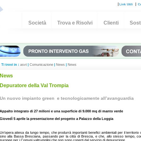
Link Utili
Co
Società
Trova e Risolvi
Clienti
Soste
Ti trovi in :
asvt
|
Comunicazione
|
News
|
News
News
Depuratore della Val Trompia
Un nuovo impianto green e tecnologicamente all’avanguardia
Appalto integrato di 27 milioni e una superficie di 9.000 mq di manto verde
Giovedì 5 aprile la presentazione del progetto a Palazzo della Loggia
Un’opera attesa da lungo tempo, che produrrà importanti benefici ambientali per il territorio 
sino alla Bassa Bresciana, passando per la città di Brescia, e che, allo stesso tempo, cons
europee per i Comuni valtrumplini che non sono coperti dal servizio di depurazione.