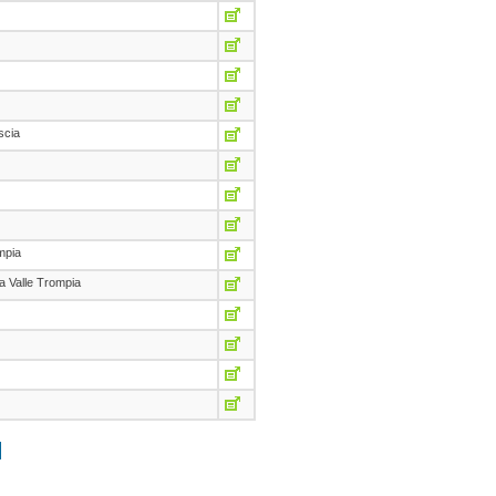
scia
mpia
sa Valle Trompia