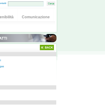
ntatti
nibilità
Comunicazione
i
 gas