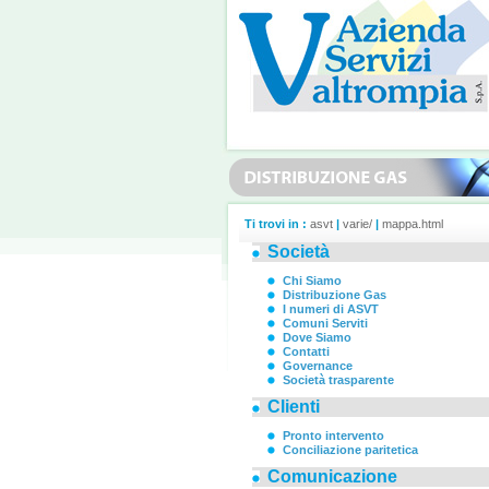
Ti trovi in :
asvt
|
varie/
|
mappa.html
Società
Chi Siamo
Distribuzione Gas
I numeri di ASVT
Comuni Serviti
Dove Siamo
Contatti
Governance
Società trasparente
Clienti
Pronto intervento
Conciliazione paritetica
Comunicazione