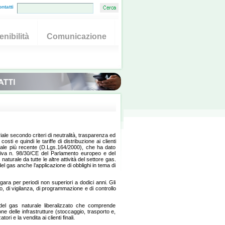
ntatti
nibilità
Comunicazione
riale secondo criteri di neutralità, trasparenza ed
sti e quindi le tariffe di distribuzione ai clienti
ale più recente (D.Lgs.164/2000), che ha dato
rettiva n. 98/30/CE del Parlamento europeo e del
turale da tutte le altre attività del settore gas.
l gas anche l’applicazione di obblighi in tema di
ara per periodi non superiori a dodici anni. Gli
zzo, di vigilanza, di programmazione e di controllo
to del gas naturale liberalizzato che comprende
e delle infrastrutture (stoccaggio, trasporto e,
ori e la vendita ai clienti finali.