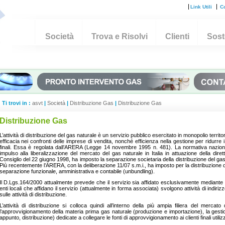
Link Utili
Co
Società
Trova e Risolvi
Clienti
Soste
Ti trovi in :
asvt
|
Società
|
Distribuzione Gas
|
Distribuzione Gas
Distribuzione Gas
L’attività di distribuzione del gas naturale è un servizio pubblico esercitato in monopolio territo
efficacia nei confronti delle imprese di vendita, nonché efficienza nella gestione per ridurre i co
finali. Essa è regolata dall’ARERA (Legge 14 novembre 1995 n. 481). La normativa nazion
impulso alla liberalizzazione del mercato del gas naturale in Italia in attuazione della di
Consiglio del 22 giugno 1998, ha imposto la separazione societaria della distribuzione del gas na
Più recentemente l’ARERA, con la deliberazione 11/07 s.m.i., ha imposto per la distribuzione de
separazione funzionale, amministrativa e contabile (unbundling).
Il D.Lgs.164/2000 attualmente prevede che il servizio sia affidato esclusivamente mediante g
enti locali che affidano il servizio (attualmente in forma associata) svolgono attività di indiri
sulle attività di distribuzione.
L’attività di distribuzione si colloca quindi all’interno della più ampia filiera del merca
l’approvvigionamento della materia prima gas naturale (produzione e importazione), la gestion
appunto, distribuzione) dedicate a collegare le fonti di approvvigionamento ai clienti finali utilizzat