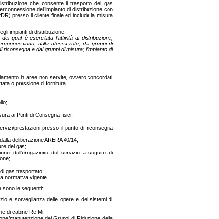
i distribuzione che consente il trasporto del gas
nterconnessione dell’impianto di distribuzione con
DR) presso il cliente finale ed include la misura
li impianti di distribuzione:
ei quali è esercitata l’attività di distribuzione;
nterconnessione, dalla stessa rete, dai gruppi di
 di riconsegna e dai gruppi di misura; l’impianto di
llacciamento in aree non servite, ovvero concordati
tata o pressione di fornitura;
llo;
ura ai Punti di Consegna fisici;
servizi/prestazioni presso il punto di riconsegna
ati dalla deliberazione ARERA 40/14;
ure del gas;
nsione dell'erogazione del servizio a seguito di
ione;
 di gas trasportato;
alla normativa vigente.
ne sono le seguenti:
zio e sorveglianza delle opere e dei sistemi di
e di cabine Re.Mi.
e/manutenzione dei Gruppi di Riduzione della