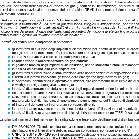
L’attività di distribuzione del gas naturale è effettuata tramite la gestione dell’impianto d
naturale, per conto delle Società di vendita del gas (Utenti della Distribuzione), dai punti di i
le reti di trasporto nazionale o regionale del gas (cabine REMI) fino al punto di riconsegna (P
dei volumi riconsegnati.
L’Autorità di Regolazione per Energia Reti e Ambiente ha inteso dare una definizione formale deg
“Impianto di distribuzione è una rete di gasdotti locali, integrati funzionalmente, per mezzo d
l’impianto di distribuzione è costituito dall’insieme dei punti di consegna e/o dei punti di i
riduzione e/o dai gruppi di riduzione finale, dagli impianti di derivazione di utenza fino ai punti
distribuzione è gestito da un’unica impresa distributrice”
.
L’attività del distributore comprende in particolare:
gli interventi di sviluppo degli impianti di distribuzione per effetto di richieste di a
con gli enti concedenti, nonché di potenziamento reti a seguito di problematiche di por
la protezione catodica delle reti di distribuzione in acciaio;
l’odorizzazione e condizionamento del gas naturale;
la gestione tecnica degli impianti di distribuzione, anche mediante sistemi di telecontro
la ricerca ed eliminazione delle dispersioni;
gli interventi di conduzione e manutenzione delle apparecchiature di regolazione e Mis
il servizio di pronto intervento, gestione delle emergenze degli incidenti da gas;
le operazioni commerciali e operative funzionali all'espletamento delle richieste di 
(switch,subentri, volture, allacciamenti, etc..);
le attività di accertamento della sicurezza degli impianti interni secondo i criteri fiss
l’installazione e manutenzione dei misuratori e la rilevazione e registrazione delle mis
l’attivazione dei servizi sostitutivi di alimentazione delle reti nei casi di sospe
manutenzioni, di dismissione, di estensione o potenziamento dell'impianto di distribuz
gli interventi derivanti da interferenze con opere di terzi;
la raccolta, aggregazione e trasmissione dei dati relativi all’allocazione dei quantitativi
le attività finalizzate a raggiungere gli obiettivi di risparmio energetico (TEE) fissati d
Le principali norme di riferimento per la realizzazione e l’esercizio degli impianti di distribuzio
DM 16/04/2008 “Regola tecnica per la progettazione, costruzione, collaudo, eserci
distribuzione e di linee dirette del gas naturale con densita’ non superiore a 0,8″.
UNI-CIG 9167 e UNI-CIG 9571 progettazione/costruzione e conduzione/manutenzion
UNI-CIG 8827-10390-10619 e UNI-CIG 10702 progettazione/costruzione e conduzion