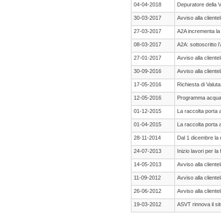
04-04-2018
Depuratore della 
30-03-2017
Avviso alla cliente
27-03-2017
A2A incrementa la
08-03-2017
A2A: sottoscritto 
27-01-2017
Avviso alla cliente
30-09-2016
Avviso alla cliente
17-05-2016
Richiesta di Valuta
12-05-2016
Programma acqua 
01-12-2015
La raccolta porta 
01-04-2015
La raccolta porta a
28-11-2014
Dal 1 dicembre la 
24-07-2013
Inizio lavori per 
14-05-2013
Avviso alla cliente
11-09-2012
Avviso alla cliente
26-06-2012
Avviso alla cliente
19-03-2012
ASVT rinnova il si