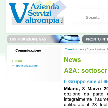
Società
Ti trovi in :
asvt
|
Comunicazione
|
Comunicazione
News
News
Sponsorizzazioni
A2A: sottoscr
Il Gruppo sale al 6
Milano, 8 Marzo 
opzione da parte di
integralmente l’au
deliberato il 28 fe