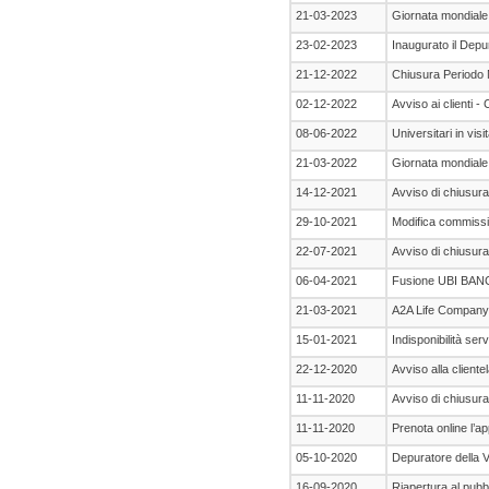
21-03-2023
Giornata mondiale 
23-02-2023
Inaugurato il Depu
21-12-2022
Chiusura Periodo N
02-12-2022
Avviso ai clienti -
08-06-2022
Universitari in vis
21-03-2022
Giornata mondiale
14-12-2021
Avviso di chiusura 
29-10-2021
Modifica commissi
22-07-2021
Avviso di chiusura 
06-04-2021
Fusione UBI BAN
21-03-2021
A2A Life Company: 
15-01-2021
Indisponibilità ser
22-12-2020
Avviso alla cliente
11-11-2020
Avviso di chiusura 
11-11-2020
Prenota online l’ap
05-10-2020
Depuratore della V
16-09-2020
Riapertura al pubbl