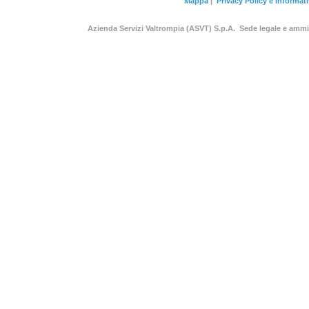
Mappa
|
Privacy Policy e Informat
Azienda Servizi Valtrompia (ASVT) S.p.A. Sede legale e am