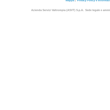
Mappa
|
Privacy Policy e Informat
Azienda Servizi Valtrompia (ASVT) S.p.A. Sede legale e am