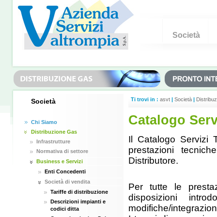
Società
Ti trovi in :
asvt
|
Società
|
Distribu
Società
Catalogo Serv
Chi Siamo
Distribuzione Gas
Il Catalogo Servizi T
Infrastrutture
prestazioni tecniche
Normativa di settore
Distributore.
Business e Servizi
Enti Concedenti
Società di vendita
Per tutte le prestaz
Tariffe di distribuzione
disposizioni intr
Descrizioni impianti e
modifiche/integrazioni
codici ditta