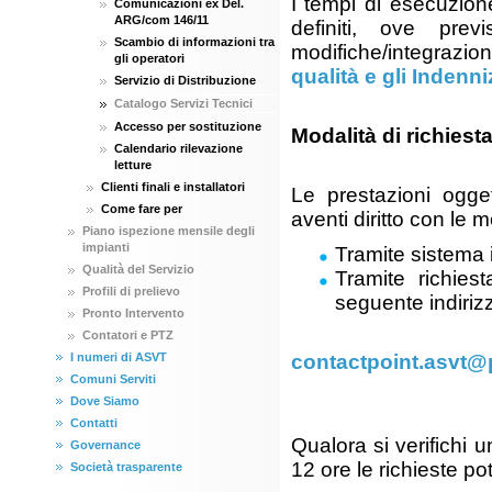
I tempi di esecuzione
Comunicazioni ex Del.
ARG/com 146/11
definiti, ove pre
Scambio di informazioni tra
modifiche/integrazio
gli operatori
qualità e gli Indenni
Servizio di Distribuzione
Catalogo Servizi Tecnici
Accesso per sostituzione
Modalità di richiest
Calendario rilevazione
letture
Clienti finali e installatori
Le prestazioni ogge
Come fare per
aventi diritto con le 
Piano ispezione mensile degli
impianti
Tramite sistema i
Qualità del Servizio
Tramite richiest
Profili di prelievo
seguente indiriz
Pronto Intervento
Contatori e PTZ
I numeri di ASVT
contactpoint.asvt@
Comuni Serviti
Dove Siamo
Contatti
Qualora si verifichi u
Governance
12 ore le richieste po
Società trasparente