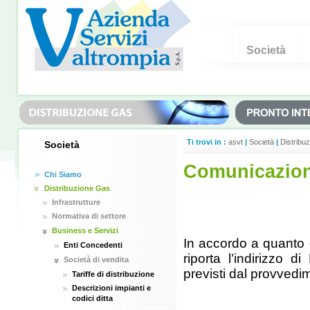
Società
Ti trovi in :
asvt
|
Società
|
Distribu
Società
Comunicazion
Chi Siamo
Distribuzione Gas
Infrastrutture
Normativa di settore
Business e Servizi
In accordo a quanto d
Enti Concedenti
riporta l’indirizzo d
Società di vendita
previsti dal provvedi
Tariffe di distribuzione
Descrizioni impianti e
codici ditta