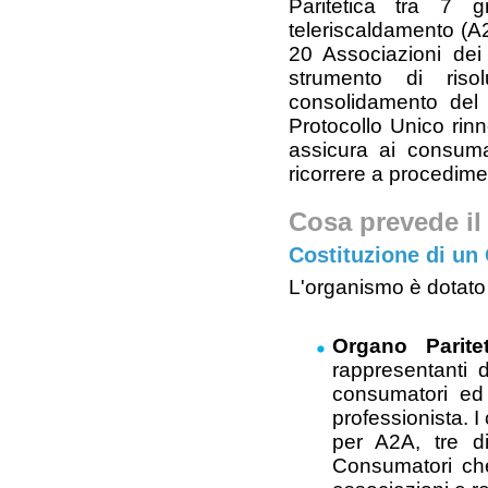
Paritetica tra 7 g
teleriscaldamento (A
20 Associazioni de
strumento di risol
consolidamento del 
Protocollo Unico rin
assicura ai consumato
ricorrere a procedimen
Cosa prevede il
Costituzione di u
L'organismo è dotato 
Organo Parite
rappresentanti 
consumatori ed 
professionista. I
per A2A, tre di
Consumatori che