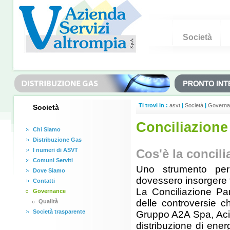
Società
Ti trovi in :
asvt
|
Società
|
Governa
Società
Conciliazione 
Chi Siamo
Distribuzione Gas
I numeri di ASVT
Cos'è la concili
Comuni Serviti
Uno strumento per 
Dove Siamo
dovessero insorgere 
Contatti
La Conciliazione Par
Governance
delle controversie c
Qualità
Società trasparente
Gruppo A2A Spa, Acinq
distribuzione di ener