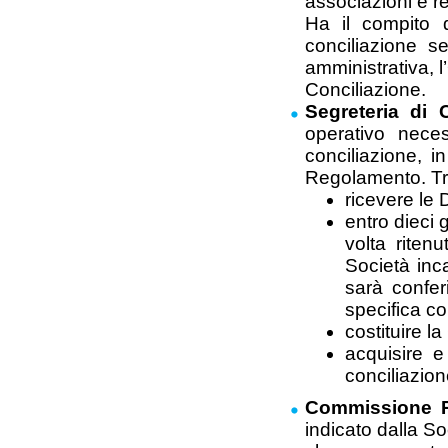
associazioni e r
Ha il compito d
conciliazione s
amministrativa, l
Conciliazione.
Segreteria di 
operativo neces
conciliazione, i
Regolamento. Tra 
ricevere le 
entro dieci 
volta ritenu
Società inca
sarà confer
specifica c
costituire l
acquisire e
conciliazion
Commissione Pa
indicato dalla S