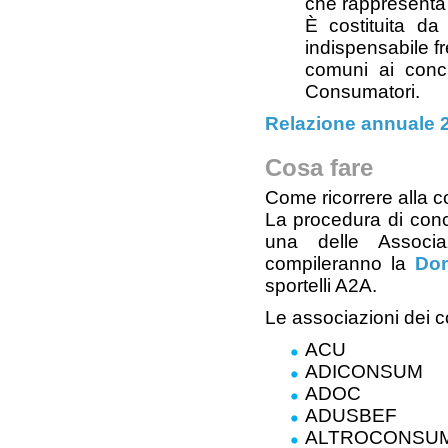
che rappresenta i
È costituita da 
indispensabile f
comuni ai concil
Consumatori.
Relazione annuale 
Cosa fare
Come ricorrere alla c
La procedura di conci
una delle Associaz
compileranno la
Dom
sportelli A2A.
Le associazioni dei c
ACU
ADICONSUM
ADOC
ADUSBEF
ALTROCONSU