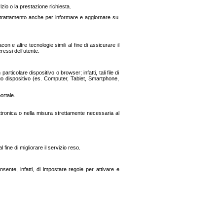
vizio o la prestazione richiesta.
del trattamento anche per informare e aggiornare sui
n e altre tecnologie simili al fine di assicurare il
eressi dell’utente.
icolare dispositivo o browser; infatti, tali file di
uo dispositivo (es. Computer, Tablet, Smartphone,
ortale.
ttronica o nella misura strettamente necessaria al
 fine di migliorare il servizio reso.
sente, infatti, di impostare regole per attivare e