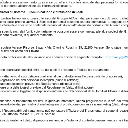
escludere accessi non autorizzati ai servizi offerti. Il conferimento dei dati personali forniti v
i dar corso ai servizi e/o alle informazioni richieste.
ratori di sistema – Comunicazione e diffusione dei dati
o portale hanno luogo presso le sedi del Gruppo A2A e i dati personali raccolti sono tratta
to delle proprie attività. I Suoi dati personali possono essere comunicati a soggetti terzi
lle informative specifiche contenute nel modulo di contatto di questo portale e alle Autorità comp
 specificato, i dati forniti volontariamente possono essere comunicati alle altre società del Gr
essere revocato, in qualsiasi momento.
 la società Varese Risorse S.p.a. - Via Ottorino Rossi n. 19, 21100 Varese. Sono state nom
di dati per conto del Titolare.
 della protezione dei dati inviando una comunicazione al seguente recapito
dpo.privacy@a2a
ono esercitare specifici diritti, tra cui quelli di chiedere al Titolare del trattamento:
rattamento di suoi dati personali e in tal caso, di ottenerne l’accesso (diritto di accesso);
integrazione dei dati personali incompleti (diritto di rettifica);
te uno dei motivi previsti dal Regolamento (diritto all'oblio);
orre una delle ipotesi previste dal Regolamento (diritto di limitazione);
uso comune e leggibile da dispositivo automatico i dati personali da lei forniti al Titolare e di tr
il consenso al trattamento dei dati, in qualsiasi momento, senza pregiudicare la liceità del t
amento dei dati per finalità di marketing e/o di profilazione connessa al marketing (diritto di o
tutti i Responsabili del trattamento, può contattare il Titolare del Trattamento ai seguenti recapi
 Via Ottorino Rossi n. 19, 21100 Varese.
urisdizionale ha il diritto di proporre reclamo a un’autorità di controllo qualora ritenga che il t