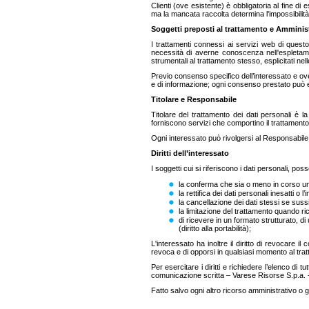
Clienti (ove esistente) è obbligatoria al fine di 
ma la mancata raccolta determina l'impossibilità d
Soggetti preposti al trattamento e Amminist
I trattamenti connessi ai servizi web di quest
necessità di averne conoscenza nell'espletamen
strumentali al trattamento stesso, esplicitati ne
Previo consenso specifico dell’interessato e ove
e di informazione; ogni consenso prestato può 
Titolare e Responsabile
Titolare del trattamento dei dati personali è
forniscono servizi che comportino il trattamento 
Ogni interessato può rivolgersi al Responsabile
Diritti dell’interessato
I soggetti cui si riferiscono i dati personali, poss
la conferma che sia o meno in corso un t
la rettifica dei dati personali inesatti o l’
la cancellazione dei dati stessi se sussis
la limitazione del trattamento quando ric
di ricevere in un formato strutturato, di 
(diritto alla portabilità);
L'interessato ha inoltre il diritto di revocare 
revoca e di opporsi in qualsiasi momento al tratt
Per esercitare i diritti e richiedere l’elenco di 
comunicazione scritta – Varese Risorse S.p.a. -
Fatto salvo ogni altro ricorso amministrativo o gi