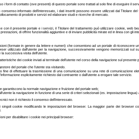
rso i form di contatto (ove presenti) di questo portale sono trattati al solo fine di eseguire il ser
io consenso informato dell’interessato, i dati inseriti possono essere utilizzati dal Titolare 
i collocamento di prodotti e servizi ed elaborare studi e ricerche di mercato.
n il presente portale e i servizi, il Titolare del trattamento può utilizzare cookie, web beaco
prestazioni, di offrire funzionalità aggiuntive e di inviare pubblicità mirate ed in linea con gli int
ioni (formate in genere da lettere e numeri) che consentono ad un portale di riconoscere un part
owser utilizzato dall'utente per la navigazione, successivamente vengono memorizzati sul s
la successiva visita dell'utente.
atteristiche dei cookie inviati al terminale dell’utente nel corso della navigazione sul presente p
gestore del portale che l’utente sta visitando.
olo fine di effettuare la trasmissione di una comunicazione su una rete di comunicazione ele
ll'informazione esplicitamente richiesto dal contraente o dall'utente a erogare tale servizio.
e garantiscono la normale navigazione e fruizione del portale web;
'utente la navigazione in funzione di una serie di criteri selezionati (es. impostazione lingua) al
e tecnici non è richiesto il consenso dell’interessato.
 i singoli cookie modificando le impostazioni del browser. La maggior parte dei browser con
.
zioni per disabilitare i cookie nei principali browser: