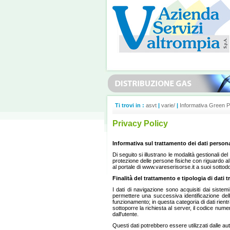
Ti trovi in :
asvt
|
varie/
|
Informativa Green 
Privacy Policy
Informativa sul trattamento dei dati personal
Di seguito si illustrano le modalità gestionali 
protezione delle persone fisiche con riguardo al t
al portale di www.vareserisorse.it a suoi sottodomi
Finalità del trattamento e tipologia di dati tr
I dati di navigazione sono acquisiti dai siste
permettere una successiva identificazione dell'
funzionamento; in questa categoria di dati rientran
sottoporre la richiesta al server, il codice numer
dall'utente.
Questi dati potrebbero essere utilizzati dalle aut