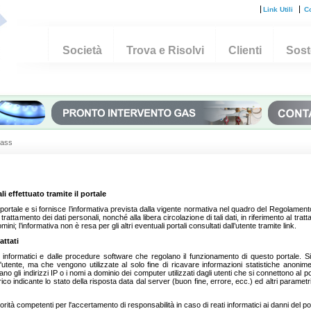
Link Utili
Co
Società
Trova e Risolvi
Clienti
Soste
Pass
i effettuato tramite il portale
del portale e si fornisce l’informativa prevista dalla vigente normativa nel quadro del Regolame
rattamento dei dati personali, nonché alla libera circolazione di tali dati, in riferimento al tra
ni; l’informativa non è resa per gli altri eventuali portali consultati dall’utente tramite link.
attati
mi informatici e dalle procedure software che regolano il funzionamento di questo portale. S
utente, ma che vengono utilizzate al solo fine di ricavare informazioni statistiche anonime s
o gli indirizzi IP o i nomi a dominio dei computer utilizzati dagli utenti che si connettono al port
ico indicante lo stato della risposta data dal server (buon fine, errore, ecc.) ed altri parametri
orità competenti per l'accertamento di responsabilità in caso di reati informatici ai danni del po