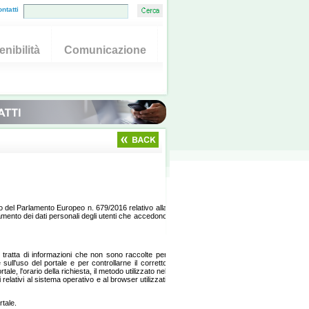
ntatti
nibilità
Comunicazione
nto del Parlamento Europeo n. 679/2016 relativo alla
ttamento dei dati personali degli utenti che accedono
i tratta di informazioni che non sono raccolte per
ull'uso del portale e per controllarne il corretto
ale, l'orario della richiesta, il metodo utilizzato nel
 relativi al sistema operativo e al browser utilizzati
rtale.