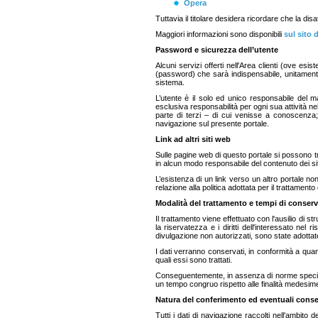
Opera
Tuttavia il titolare desidera ricordare che la di
Maggiori informazioni sono disponibili
sul sito 
Password e sicurezza dell’utente
Alcuni servizi offerti nell'Area clienti (ove e
(password) che sarà indispensabile, unitamente 
sistema.
L’utente è il solo ed unico responsabile del 
esclusiva responsabilità per ogni sua attività n
parte di terzi – di cui venisse a conoscenza;
navigazione sul presente portale.
Link ad altri siti web
Sulle pagine web di questo portale si possono trov
in alcun modo responsabile del contenuto dei sit
L’esistenza di un link verso un altro portale no
relazione alla politica adottata per il trattamento
Modalità del trattamento e tempi di conserv
Il trattamento viene effettuato con l'ausilio di s
la riservatezza e i diritti dell'interessato ne
divulgazione non autorizzati, sono state adottat
I dati verranno conservati, in conformità a qua
quali essi sono trattati.
Conseguentemente, in assenza di norme specifiche
un tempo congruo rispetto alle finalità medesime.
Natura del conferimento ed eventuali conse
Tutti i dati di navigazione raccolti nell'ambito