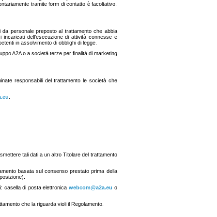
olontariamente tramite form di contatto è facoltativo,
ti da personale preposto al trattamento che abbia
 incaricati dell’esecuzione di attività connesse e
etenti in assolvimento di obblighi di legge.
uppo A2A o a società terze per finalità di marketing
inate responsabili del trattamento le società che
.eu
.
asmettere tali dati a un altro Titolare del trattamento
rattamento basata sul consenso prestato prima della
pposizione).
ti: casella di posta elettronica
webcom@a2a.eu
o
rattamento che la riguarda violi il Regolamento.