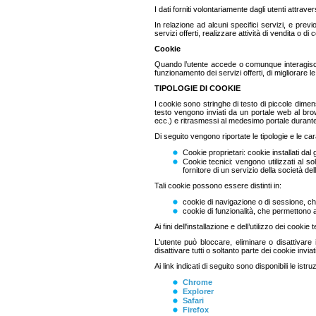
I dati forniti volontariamente dagli utenti attrave
In relazione ad alcuni specifici servizi, e prev
servizi offerti, realizzare attività di vendita o d
Cookie
Quando l’utente accede o comunque interagisce co
funzionamento dei servizi offerti, di migliorare le 
TIPOLOGIE DI COOKIE
I cookie sono stringhe di testo di piccole dimens
testo vengono inviati da un portale web al br
ecc.) e ritrasmessi al medesimo portale durante 
Di seguito vengono riportate le tipologie e le car
Cookie proprietari: cookie installati dal 
Cookie tecnici: vengono utilizzati al s
fornitore di un servizio della società de
Tali cookie possono essere distinti in:
cookie di navigazione o di sessione, ch
cookie di funzionalità, che permettono all
Ai fini dell'installazione e dell’utilizzo dei cooki
L'utente può bloccare, eliminare o disattivare
disattivare tutti o soltanto parte dei cookie inviati
Ai link indicati di seguito sono disponibili le istru
Chrome
Explorer
Safari
Firefox