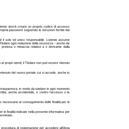
l’utente dovrà creare un proprio codice di accesso
ropria password seguendo le istruzioni fornite dal
è il solo ed unico responsabile. L’utente assume
Titolare ogni violazione della sicurezza – anche da
, pretesa o minaccia relativa a o derivante dalla
 ai propri utenti; il Titolare non può essere ritenuto
contenuto del nuovo portale cui si accede, anche in
eità, trasparenza, in modo da tutelare in ogni momento
perdita, anche accidentale, e contro l’accesso o la
o necessario al conseguimento delle finalità per le
 le finalità indicate nella presente informativa per
terminato.
La procedura di registrazione per accedere all'Area