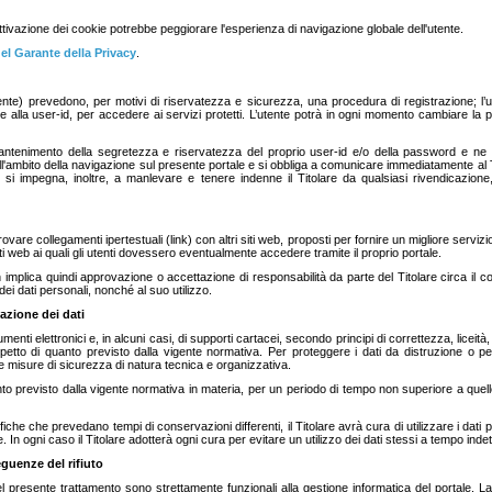
sattivazione dei cookie potrebbe peggiorare l'esperienza di navigazione globale dell'utente.
del Garante della Privacy
.
sistente) prevedono, per motivi di riservatezza e sicurezza, una procedura di registrazione; 
alla user-id, per accedere ai servizi protetti. L’utente potrà in ogni momento cambiare la p
mantenimento della segretezza e riservatezza del proprio user-id e/o della password e ne 
ell'ambito della navigazione sul presente portale e si obbliga a comunicare immediatamente al 
 si impegna, inoltre, a manlevare e tenere indenne il Titolare da qualsiasi rivendicazione
are collegamenti ipertestuali (link) con altri siti web, proposti per fornire un migliore servizio
i web ai quali gli utenti dovessero eventualmente accedere tramite il proprio portale.
n implica quindi approvazione o accettazione di responsabilità da parte del Titolare circa il 
 dei dati personali, nonché al suo utilizzo.
azione dei dati
trumenti elettronici e, in alcuni casi, di supporti cartacei, secondo principi di correttezza, lic
l rispetto di quanto previsto dalla vigente normativa. Per proteggere i dati da distruzione o 
e misure di sicurezza di natura tecnica e organizzativa.
nto previsto dalla vigente normativa in materia, per un periodo di tempo non superiore a quell
 che prevedano tempi di conservazioni differenti, il Titolare avrà cura di utilizzare i dati per
 In ogni caso il Titolare adotterà ogni cura per evitare un utilizzo dei dati stessi a tempo inde
guenze del rifiuto
 del presente trattamento sono strettamente funzionali alla gestione informatica del portale. 