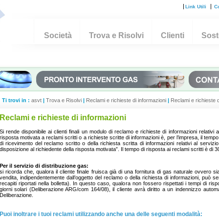
Link Utili
Co
Società
Trova e Risolvi
Clienti
Soste
Ti trovi in :
asvt
|
Trova e Risolvi
|
Reclami e richieste di informazioni
|
Reclami e richieste d
Reclami e richieste di informazioni
Si rende disponibile ai clienti finali un modulo di reclamo e richieste di informazioni relativi 
risposta motivata a reclami scritti o a richieste scritte di informazioni è, per l’impresa, il tempo
di ricevimento del reclamo scritto o della richiesta scritta di informazioni relativi al servi
disposizione al richiedente della risposta motivata”. Il tempo di risposta ai reclami scritti è di 30
Per il servizio di distribuzione gas:
si ricorda che, qualora il cliente finale fruisca già di una fornitura di gas naturale ovvero s
vendita, indipendentemente dall’oggetto del reclamo o della richiesta di informazioni, può se
recapiti riportati nella bolletta). In questo caso, qualora non fossero rispettati i tempi di rispo
giorni solari (Deliberazione ARG/com 164/08), il cliente avrà diritto a un indennizzo autom
Deliberazione.
Puoi inoltrare i tuoi reclami utilizzando anche una delle seguenti modalità: