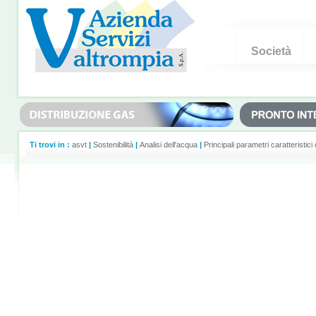
Società
Ti trovi in :
asvt
|
Sostenibilità
|
Analisi dell'acqua
|
Principali parametri caratteristic