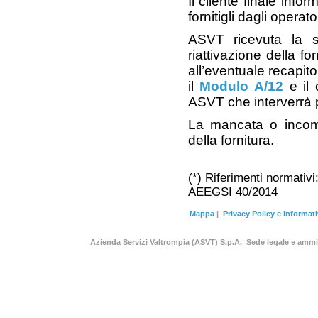
Il cliente finale inf
fornitigli dagli opera
ASVT ricevuta la se
riattivazione della fo
all’eventuale recapit
il
Modulo A/12
e il c
ASVT che interverrà 
La mancata o incomp
della fornitura.
(*) Riferimenti normativ
AEEGSI 40/2014
Mappa
|
Privacy Policy e Informat
Azienda Servizi Valtrompia (ASVT) S.p.A. Sede legale e am